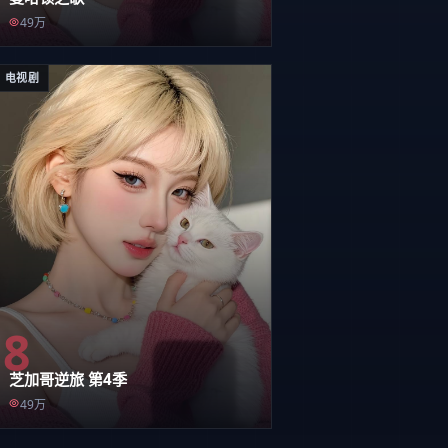
49万
电视剧
8
芝加哥逆旅 第4季
49万