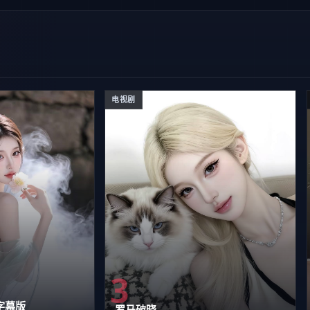
电视剧
3
字幕版
罗马破晓