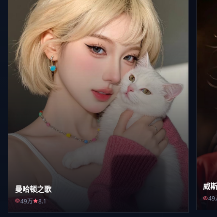
威
曼哈顿之歌
49
49万
8.1