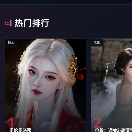
热门排行
综艺
电影
1
2
多伦多联邦
伦敦：通关2·高清