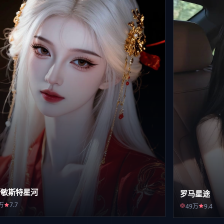
斯敏斯特星河
罗马星途
万
7.7
49万
9.4