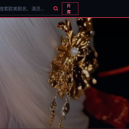
片
搜索影片
库