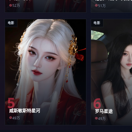
52万
51万
电影
电影
5
6
威斯敏斯特星河
罗马星途
49万
49万