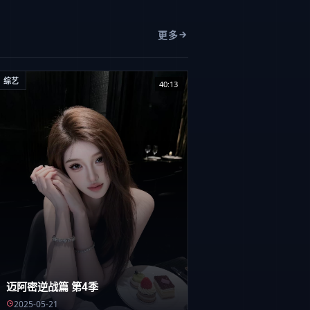
更多
综艺
40:13
迈阿密逆战篇 第4季
2025-05-21