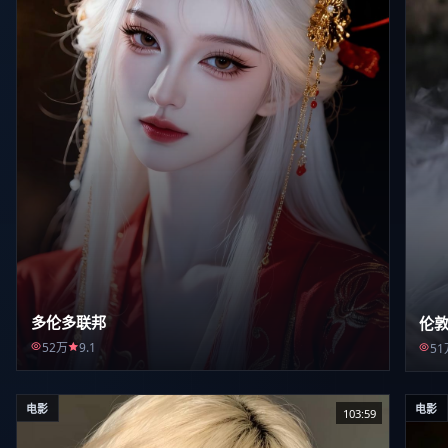
多伦多联邦
伦敦
52万
9.1
51
电影
电影
103:59