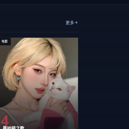
更多
电影
4
曼哈顿之歌