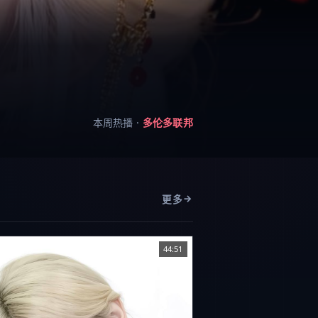
本周热播 ·
多伦多联邦
更多
44:51