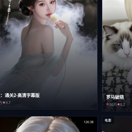
：通关2·高清字幕版
罗马破晓
万
9.7
50万
8.2
电影
126:38